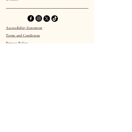
Accessibility Statement
Terms and Conditions
Privacy Policy
Refund policy
© 2035 by VeronnaInk. Powered and secured
by
Wix