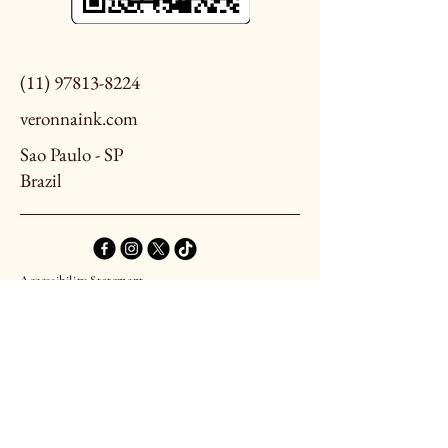
(11) 97813-8224
veronnaink.com
Sao Paulo - SP
Brazil
Accessibility Statement
Terms and Conditions
Privacy Policy
Refund policy
© 2035 by VeronnaInk. Powered and secured
by
Wix