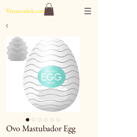
VeronnaInk.com
Ovo Mastubador Egg