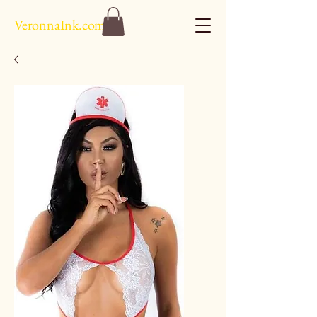
VeronnaInk.com