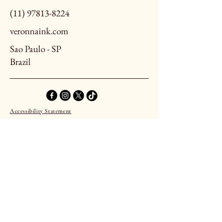
(11) 97813-8224
veronnaink.com
Sao Paulo - SP
Brazil
Accessibility Statement
Terms and Conditions
Privacy Policy
Refund policy
© 2035 by VeronnaInk. Powered and secured
by
Wix