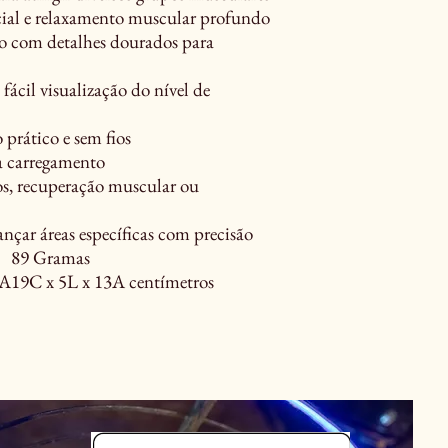
scial e relaxamento muscular profundo
o com detalhes dourados para
fácil visualização do nível de
 prático e sem fios
 carregamento
nos, recuperação muscular ou
nçar áreas específicas com precisão
89 Gramas
 A
19C x 5L x 13A centímetros