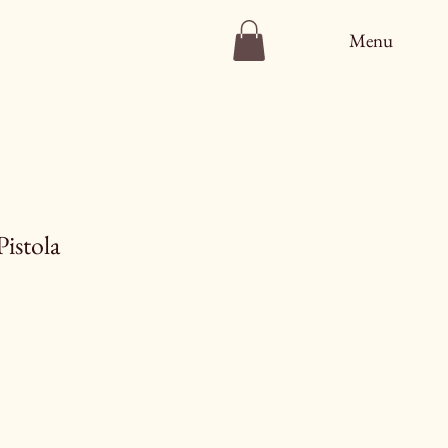
Menu
istola