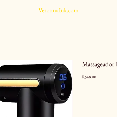
VeronnaInk.com
Massageador P
Price
R$48.00