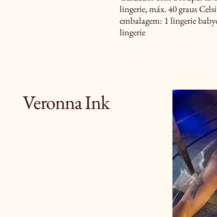
lingerie, máx. 40 graus Cel
embalagem: 1 lingerie babyd
lingerie
Veronna Ink