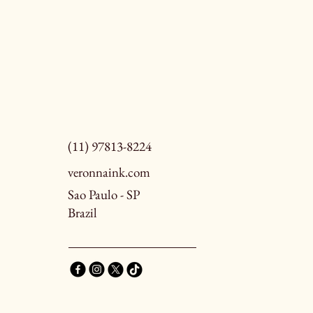
(11) 97813-8224
veronnaink.com
Sao Paulo - SP
Brazil