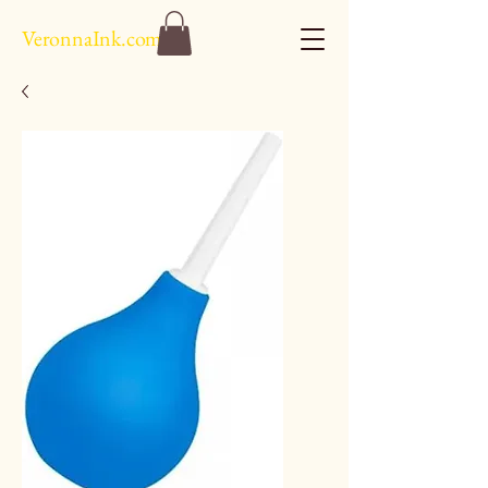
VeronnaInk.com