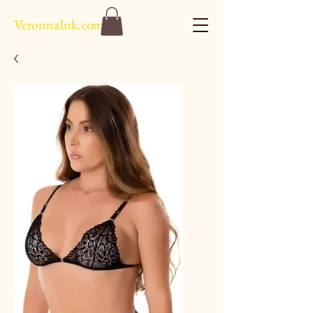
VeronnaInk.com