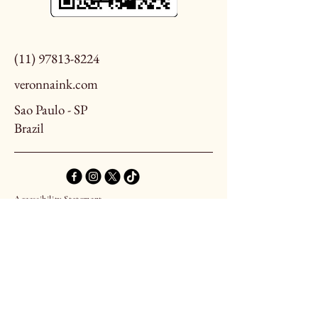
(11) 97813-8224
veronnaink.com
Sao Paulo - SP
Brazil
Accessibility Statement
Terms and Conditions
Privacy Policy
Refund policy
© 2035 by VeronnaInk. Powered and secured
by
Wix