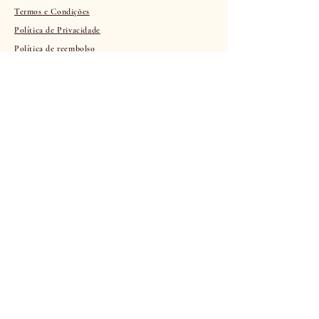
Termos e Condições
Política de Privacidade
Política de reembolso
© 2035 by VeronnaInk. Powered and secured
by
Wix