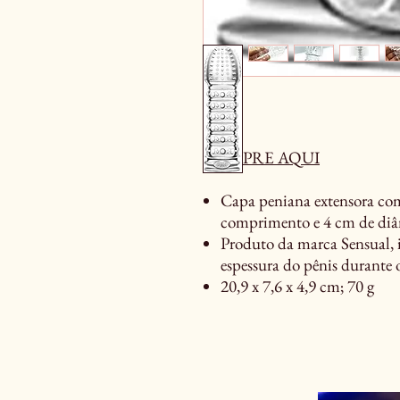
COMPRE AQUI
Capa peniana extensora co
comprimento e 4 cm de di
Produto da marca Sensual, 
espessura do pênis durante 
‎20,9 x 7,6 x 4,9 cm; 70 g