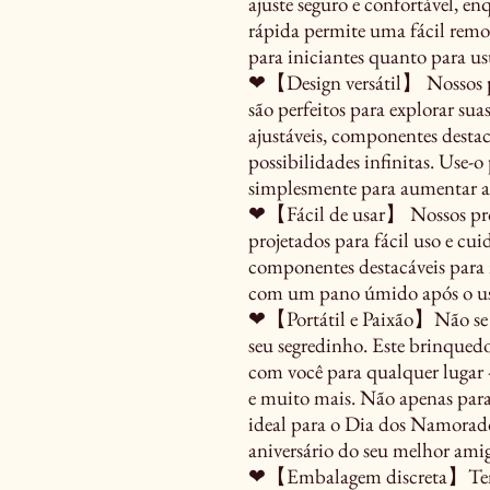
ajuste seguro e confortável, 
rápida permite uma fácil remo
para iniciantes quanto para us
❤【Design versátil】 Nossos p
são perfeitos para explorar sua
ajustáveis, componentes destac
possibilidades infinitas. Use-
simplesmente para aumentar a
❤【Fácil de usar】 Nossos prod
projetados para fácil uso e cui
componentes destacáveis para 
com um pano úmido após o uso
❤【Portátil e Paixão】Não se
seu segredinho. Este brinquedo l
com você para qualquer lugar -
e muito mais. Não apenas para
ideal para o Dia dos Namorado
aniversário do seu melhor ami
❤【Embalagem discreta】Tenha 