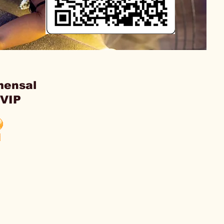
mensal
 VIP