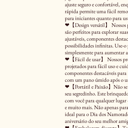
ajuste seguro e confortável, 
rápida permite uma fácil remo
para iniciantes quanto para us
❤【Design versátil】 Nossos p
são perfeitos para explorar sua
ajustáveis, componentes destac
possibilidades infinitas. Use-
simplesmente para aumentar a
❤【Fácil de usar】 Nossos prod
projetados para fácil uso e cui
componentes destacáveis para 
com um pano úmido após o uso
❤【Portátil e Paixão】Não se
seu segredinho. Este brinquedo l
com você para qualquer lugar -
e muito mais. Não apenas para
ideal para o Dia dos Namorado
aniversário do seu melhor ami
❤【Embalagem discreta】Tenha 