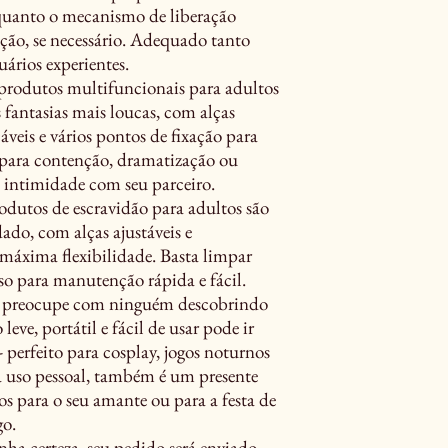
enquanto o mecanismo de liberação
ção, se necessário. Adequado tanto
uários experientes.
rodutos multifuncionais para adultos
s fantasias mais loucas, com alças
áveis e vários pontos de fixação para
o para contenção, dramatização ou
 intimidade com seu parceiro.
utos de escravidão para adultos são
dado, com alças ajustáveis e
máxima flexibilidade. Basta limpar
 para manutenção rápida e fácil.
 preocupe com ninguém descobrindo
eve, portátil e fácil de usar pode ir
 perfeito para cosplay, jogos noturnos
 uso pessoal, também é um presente
s para o seu amante ou para a festa de
go.
certeza, seu pedido será enviado