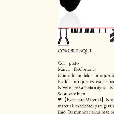
COMPRE AQUI
Cor preto
Marca DeCortona
Nome do modelo brinquedos s
Estilo brinquedos sexuais par
Nível de resistência à água Re
Sobre este item
❤【Excelente Material】Nosso 
materiais excelentes para gara
jogo. Os punhos e alças maci