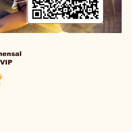
mensal
 VIP