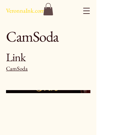
VeronnaInk.com
CamSoda
Link
CamSoda