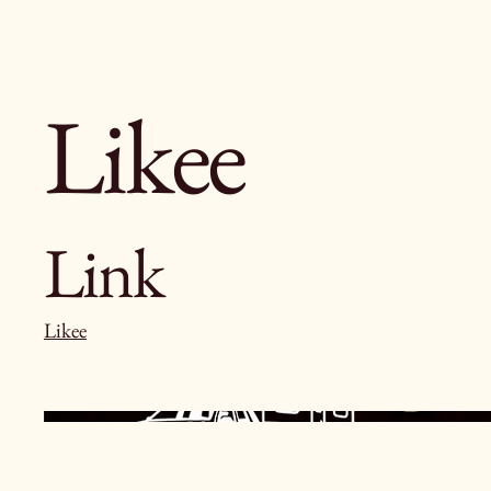
Likee
Link
Likee